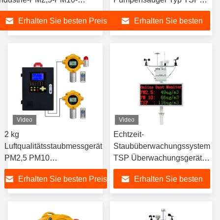
Staubüberwachungssystem
Überwachungsanlage für
Erhalten Sie besten Preis
Erhalten Sie besten
die Luftqualität
Preis
Video
Video
2 kg
Echtzeit-
Luftqualitätsstaubmessgerät
Staubüberwachungssystem
PM2,5 PM10
TSP Überwachungsgerät
Partikelüberwachungssystem
für die Luftqualität PM2.5
Erhalten Sie besten Preis
Erhalten Sie besten
PM10
Preis