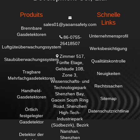
Produits
Schnelle
Links
sales01@yaoansafety.com
Brennbare
Gasdetektoren
Unternehmensprofil
86-0755-
26418507
Luftgüteüberwachungssystem
Werksbesichtigung
Zimmer 517,
Staubüberwachungssystem
Qualitätskontrolle
Fünfte Etage,
Gebäude 10B,
Tragbare
Neuigkeiten
Zone 3,
Mehrfachgasdetektoren
Wissenschafts- und
Rechtssachen
Technologiepark
Handheld-
Shenzhen Bay,
Gasdetektoren
Sitemap
Gaoxin South Ring
Road, Shenzhen
Örtlich
Datenschutzrichtlinie
High-Tech-
festgelegter
Industriepark
Gasdetektor
(Südbezirk), Bezirk
Nanshan,
Detektor der
Shenzhen