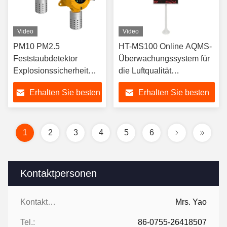
Video
Video
PM10 PM2.5
HT-MS100 Online AQMS-
Feststaubdetektor
Überwachungssystem für
Explosionssicherheit
die Luftqualität
Festpartikel
Umweltparameter
Erhalten Sie besten
Erhalten Sie besten
Messung Pm2,5 PM10-
Überwachungssystem
Preis
Preis
1
2
3
4
5
6
Kontaktpersonen
Kontaktpersonen:
Mrs. Yao
Tel.:
86-0755-26418507