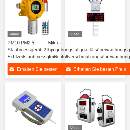
Video
Video
PM10 PM2.5
Mikro-
Staubmessgerät, 2 kg
Umgebungsluftqualitätsüberwachungsge
Echtzeitstaubmessgerät
Außenluftverschmutzungsüberwachung
Erhalten Sie besten
Erhalten Sie besten Preis
Preis
Video