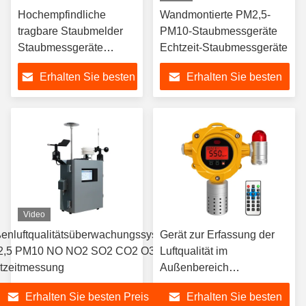
Hochempfindliche
Wandmontierte PM2,5-
tragbare Staubmelder
PM10-Staubmessgeräte
Staubmessgeräte
Echtzeit-Staubmessgeräte
Partikelzähler
Erhalten Sie besten
Erhalten Sie besten
Preis
Preis
Video
enluftqualitätsüberwachungssystem
Gerät zur Erfassung der
,5 PM10 NO NO2 SO2 CO2 O3
Luftqualität im
tzeitmessung
Außenbereich
Staubpartikeldetektor
Erhalten Sie besten Preis
Erhalten Sie besten
Luftmonitor