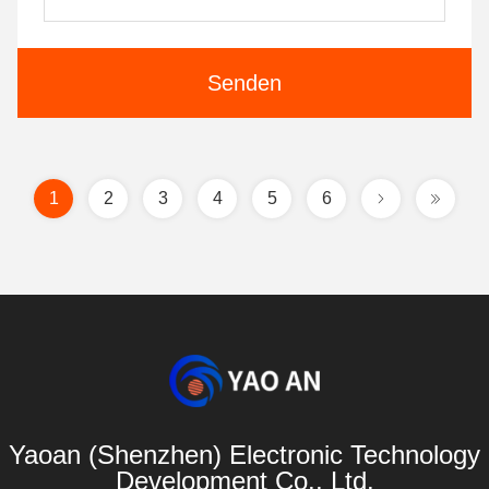
Senden
1
2
3
4
5
6
Yaoan (Shenzhen) Electronic Technology
Development Co., Ltd.