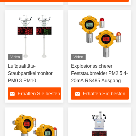
Laserstaubdetektor
Preis
Video
Video
Luftqualitäts-
Explosionssicherer
Staubpartikelmonitor
Feststaubmelder PM2.5 4-
PM0.3-PM10
20mA RS485 Ausgang mit
Datentransfer-
Fernbedienung
Erhalten Sie besten
Erhalten Sie besten
Speichersystem zur
Überwachung der
Preis
Preis
Verschmutzung