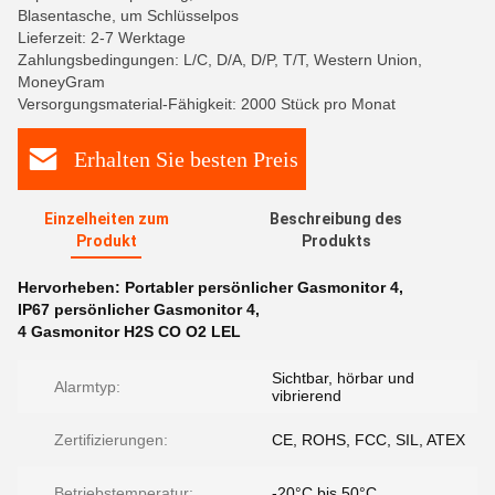
Blasentasche, um Schlüsselpos
Lieferzeit: 2-7 Werktage
Zahlungsbedingungen: L/C, D/A, D/P, T/T, Western Union,
MoneyGram
Versorgungsmaterial-Fähigkeit: 2000 Stück pro Monat
Erhalten Sie besten Preis
Einzelheiten zum
Beschreibung des
Produkt
Produkts
Hervorheben:
Portabler persönlicher Gasmonitor 4
,
IP67 persönlicher Gasmonitor 4
,
4 Gasmonitor H2S CO O2 LEL
Sichtbar, hörbar und
Alarmtyp:
vibrierend
Zertifizierungen:
CE, ROHS, FCC, SIL, ATEX
Betriebstemperatur:
-20°C bis 50°C