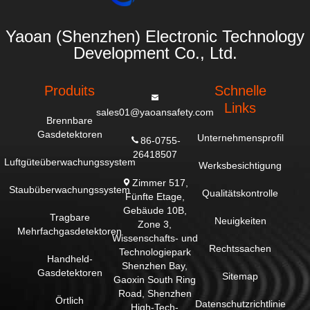
Yaoan (Shenzhen) Electronic Technology
Development Co., Ltd.
Produits
Schnelle
Links
sales01@yaoansafety.com
Brennbare
Gasdetektoren
Unternehmensprofil
86-0755-
26418507
Luftgüteüberwachungssystem
Werksbesichtigung
Zimmer 517,
Staubüberwachungssystem
Qualitätskontrolle
Fünfte Etage,
Gebäude 10B,
Tragbare
Neuigkeiten
Zone 3,
Mehrfachgasdetektoren
Wissenschafts- und
Rechtssachen
Technologiepark
Handheld-
Shenzhen Bay,
Gasdetektoren
Sitemap
Gaoxin South Ring
Road, Shenzhen
Örtlich
Datenschutzrichtlinie
High-Tech-