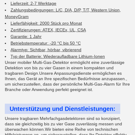
Lieferzeit: 2-7 Werktage
Zahlungsbedingungen: L/C, D/A, D/P, T/T, Western Union,
MoneyGram
Lieferfähigkeit: 2000 Stück pro Monat
Zertifizierungen: ATEX, IECEx, UL, CSA
Garantie: 1 Jahr
Betriebstemperatur: -20 °C bis 50 °C
Alarmtyp: Sichtbar, hörbar, vibrierend
Typ der Batterie: Wiederaufladbare Lithium-Ionen
Unser mobiler Multi-Gas-Detektor ermöglicht eine zuverlässige
Detektion von bis zu vier Gasen in einem kompakten und
tragbaren Design.Unsere Anpassungsdienste ermöglichen es
Ihnen, das Gerät an Ihre spezifischen Bedürfnisse anzupassen.,
um sicherzustellen, dass der persönliche Multi-Gas-Alarm für Ihre
Branche oder Anwendung perfekt geeignet ist.
Unterstützung und Dienstleistungen:
Unsere tragbaren Mehrfachgasdetektoren sind so konzipiert,
dass sie gleichzeitig bis zu vier Gase zuverlässig messen und
überwachen können.Wir bieten eine Reihe von technischen
Hilfsleistungen an, um sicherzustellen, dass Ihr Detektor effektiv