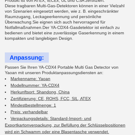
Produkt ist von ATEX, IECEx, UL und CSA zertifiziert.
Diese tragbaren Multi-Gas-Detektoren können in einer Vielzahl
von Szenarien eingesetzt werden, wie z. B. eingeschränkter
Raumzugang, Leckageerkennung und persönliche
Überwachung.Sie eignen sich auch hervorragend für
Notfallmaßnahmen.Der YA-CDX4-Gasdetektor ist einfach zu
bedienen und bietet eine zuverlässige Gaserkennung in einem
kompakten und langlebigen Design.
Anpassung:
Passen Sie Ihren YA-CDX4 Portable Multi Gas Detector von
Yaoan mit unseren Produktanpassungsdiensten an:
Markenname: Yaoan
Modellnummer: YA-CDX4
Herkunftsort: Shandong, China
Zertifizierung: CE, ROHS, FCC, SIL, ATEX
Mindestbestellmenge: 1
Preis: verhandelbar
Verpackungsdetails: Standard-Import- und
Exportkartonverpackung, zur Befüllung der Schlüsselpositionen
wird ein Schwamm oder eine Blasentasche verwendet.