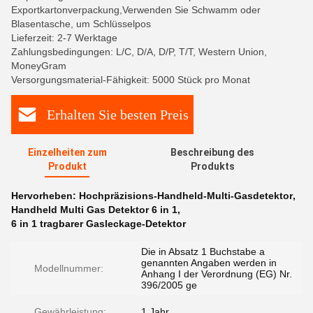
Exportkartonverpackung,Verwenden Sie Schwamm oder
Blasentasche, um Schlüsselpos
Lieferzeit: 2-7 Werktage
Zahlungsbedingungen: L/C, D/A, D/P, T/T, Western Union,
MoneyGram
Versorgungsmaterial-Fähigkeit: 5000 Stück pro Monat
Erhalten Sie besten Preis
Einzelheiten zum
Beschreibung des
Produkt
Produkts
Hervorheben:
Hochpräzisions-Handheld-Multi-Gasdetektor
,
Handheld Multi Gas Detektor 6 in 1
,
6 in 1 tragbarer Gasleckage-Detektor
Die in Absatz 1 Buchstabe a
genannten Angaben werden in
Modellnummer:
Anhang I der Verordnung (EG) Nr.
396/2005 ge
Gewährleistung:
1 Jahr