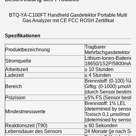
BTQ-YA-C100FT Handheld Gasdetektor Portable Multi
Gas Analyzer mit CE FCC ROSH Zertifikat
Spezifikationen
Tragbarer
Produktbezeichnung
Mehrfachgasdetektor
Lithium-Ionen-Batterie
Stromquelle
18650/1S2P/5800mAh/
Arbeitszeit
≥ 10 Stunden
Ladezeit
≤ 4 Stunden
Brennstoff: (0-100) %L
Bereich
Giftig: (0-1000) μmol/mo
(durch Sensor bestimmt
Präzision
±5% FS (Sensor bestim
Brennstoff: 1% LEL
(determined by sensor)
Mindestmesswerte
Toxisch 0,1 μmol/mol
(determined by sensor)
Reaktionszeit (T90)
≤ 60 Sekunden
Lebensdauer des Sensors
24 Monate (je nach Sen