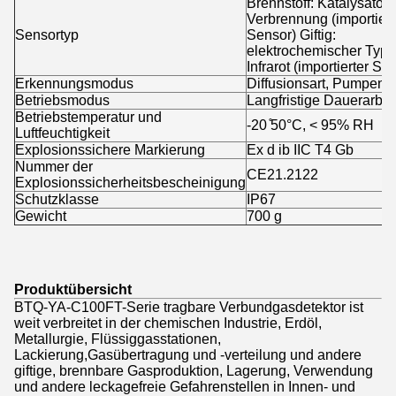
Brennstoff: Katalysator
Verbrennung (importiert
Sensortyp
Sensor) Giftig:
elektrochemischer Typ,
Infrarot (importierter Se
Erkennungsmodus
Diffusionsart, Pumpenar
Betriebsmodus
Langfristige Dauerarbei
Betriebstemperatur und
-20 ̊50°C, < 95% RH
Luftfeuchtigkeit
Explosionssichere Markierung
Ex d ib IIC T4 Gb
Nummer der
CE21.2122
Explosionssicherheitsbescheinigung
Schutzklasse
IP67
Gewicht
700 g
Produktübersicht
BTQ-YA-C100FT-Serie tragbare Verbundgasdetektor ist
weit verbreitet in der chemischen Industrie, Erdöl,
Metallurgie, Flüssiggasstationen,
Lackierung,Gasübertragung und -verteilung und andere
giftige, brennbare Gasproduktion, Lagerung, Verwendung
und andere leckagefreie Gefahrenstellen in Innen- und