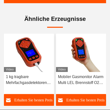
Ähnliche Erzeugnisse
Video
Video
1 kg tragbare
Mobiler Gasmonitor Alarm
Mehrfachgasdetektoren
Multi LEL Brennstoff O2
CO H2S CH4 O2 für
CO H2S 4 in 1
eingeschlossene Räume
Gasdetektor
s
Erhalten Sie besten Preis
Erhalten Sie besten Preis
ATEX-zertifiziert