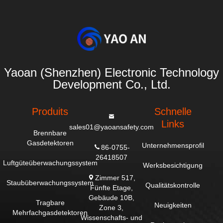
Yaoan (Shenzhen) Electronic Technology
Development Co., Ltd.
Produits
Schnelle
Links
sales01@yaoansafety.com
Brennbare
Gasdetektoren
Unternehmensprofil
86-0755-
26418507
Luftgüteüberwachungssystem
Werksbesichtigung
Zimmer 517,
Staubüberwachungssystem
Qualitätskontrolle
Fünfte Etage,
Gebäude 10B,
Tragbare
Neuigkeiten
Zone 3,
Mehrfachgasdetektoren
Wissenschafts- und