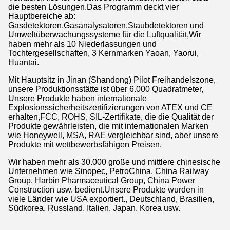
die besten Lösungen.Das Programm deckt vier
Hauptbereiche ab:
Gasdetektoren,Gasanalysatoren,Staubdetektoren und
Umweltüberwachungssysteme für die Luftqualität,Wir
haben mehr als 10 Niederlassungen und
Tochtergesellschaften, 3 Kernmarken Yaoan, Yaorui,
Huantai.
Mit Hauptsitz in Jinan (Shandong) Pilot Freihandelszone,
unsere Produktionsstätte ist über 6.000 Quadratmeter,
Unsere Produkte haben internationale
Explosionssicherheitszertifizierungen von ATEX und CE
erhalten,FCC, ROHS, SIL-Zertifikate, die die Qualität der
Produkte gewährleisten, die mit internationalen Marken
wie Honeywell, MSA, RAE vergleichbar sind, aber unsere
Produkte mit wettbewerbsfähigen Preisen.
Wir haben mehr als 30.000 große und mittlere chinesische
Unternehmen wie Sinopec, PetroChina, China Railway
Group, Harbin Pharmaceutical Group, China Power
Construction usw. bedient.Unsere Produkte wurden in
viele Länder wie USA exportiert., Deutschland, Brasilien,
Südkorea, Russland, Italien, Japan, Korea usw.