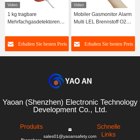
Video
Video
1 kg tragbare
Mobiler Gasmonitor Alarm
Mehrfachgasdetektoren
Multi LEL Brennstoff O2
CO H2S CH4 O2 für
CO H2S 4 in 1
eingeschlossene Räume
Gasdetektor
s
Erhalten Sie besten Preis
Erhalten Sie besten Preis
ATEX-zertifiziert
Yaoan (Shenzhen) Electronic Technology
Development Co., Ltd.
Produits
Schnelle
Links
sales01@yaoansafety.com