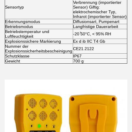
Verbrennung (importierter
Sensortyp
Sensor) Giftig:
elektrochemischer Typ,
Infrarot (importierter Sensor)
Erkennungsmodus
Diffusionsart, Pumpenart
Betriebsmodus
Langfristige Dauerarbeit
Betriebstemperatur und
-20 ̊50°C, < 95% RH
Luftfeuchtigkeit
Explosionssichere Markierung
Ex d ib IIC T4 Gb
Nummer der
CE21.2122
Explosionssicherheitsbescheinigung
Schutzklasse
IP67
Gewicht
700 g