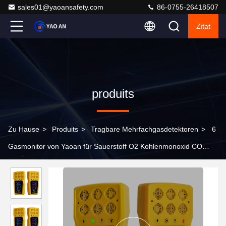
sales01@yaoansafety.com
86-0755-26418507
Zitat
produits
Zu Hause
>
Produits
>
Tragbare Mehrfachgasdetektoren
>
6
Gasmonitor von Yaoan für Sauerstoff O2 Kohlenmonoxid CO
Schwefelwasserstoff H2S und Brennstoffe