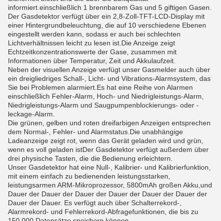
informiert.einschließlich 1 brennbarem Gas und 5 giftigen Gasen.
Der Gasdetektor verfügt über ein 2,8-Zoll-TFT-LCD-Display mit
einer Hintergrundbeleuchtung, die auf 10 verschiedene Ebenen
eingestellt werden kann, sodass er auch bei schlechten
Lichtverhältnissen leicht zu lesen ist.Die Anzeige zeigt
Echtzeitkonzentrationswerte der Gase, zusammen mit
Informationen über Temperatur, Zeit und Akkulaufzeit.
Neben der visuellen Anzeige verfügt unser Gasmelder auch über
ein dreigliedriges Schall-, Licht- und Vibrations-Alarmsystem, das
Sie bei Problemen alarmiert.Es hat eine Reihe von Alarmen
einschließlich Fehler-Alarm, Hoch- und Niedrigleistungs-Alarm,
Niedrigleistungs-Alarm und Saugpumpenblockierungs- oder -
leckage-Alarm.
Die grünen, gelben und roten dreifarbigen Anzeigen entsprechen
dem Normal-, Fehler- und Alarmstatus.Die unabhängige
Ladeanzeige zeigt rot, wenn das Gerät geladen wird und grün,
wenn es voll geladen istDer Gasdetektor verfügt außerdem über
drei physische Tasten, die die Bedienung erleichtern.
Unser Gasdetektor hat eine Null-, Kalibrier- und Kalibrierfunktion,
mit einem einfach zu bedienenden leistungsstarken,
leistungsarmen ARM-Mikroprozessor, 5800mAh großen Akku,und
Dauer der Dauer der Dauer der Dauer der Dauer der Dauer der
Dauer der Dauer. Es verfügt auch über Schalterrekord-,
Alarmrekord- und Fehlerrekord-Abfragefunktionen, die bis zu
150.000 Datensätze speichern können.