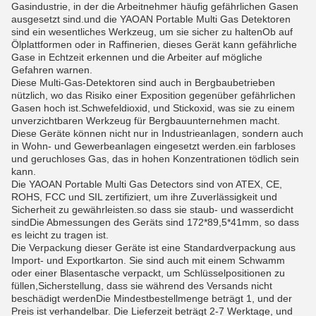
Gasindustrie, in der die Arbeitnehmer häufig gefährlichen Gasen
ausgesetzt sind.und die YAOAN Portable Multi Gas Detektoren
sind ein wesentliches Werkzeug, um sie sicher zu haltenOb auf
Ölplattformen oder in Raffinerien, dieses Gerät kann gefährliche
Gase in Echtzeit erkennen und die Arbeiter auf mögliche
Gefahren warnen.
Diese Multi-Gas-Detektoren sind auch in Bergbaubetrieben
nützlich, wo das Risiko einer Exposition gegenüber gefährlichen
Gasen hoch ist.Schwefeldioxid, und Stickoxid, was sie zu einem
unverzichtbaren Werkzeug für Bergbauunternehmen macht.
Diese Geräte können nicht nur in Industrieanlagen, sondern auch
in Wohn- und Gewerbeanlagen eingesetzt werden.ein farbloses
und geruchloses Gas, das in hohen Konzentrationen tödlich sein
kann.
Die YAOAN Portable Multi Gas Detectors sind von ATEX, CE,
ROHS, FCC und SIL zertifiziert, um ihre Zuverlässigkeit und
Sicherheit zu gewährleisten.so dass sie staub- und wasserdicht
sindDie Abmessungen des Geräts sind 172*89,5*41mm, so dass
es leicht zu tragen ist.
Die Verpackung dieser Geräte ist eine Standardverpackung aus
Import- und Exportkarton. Sie sind auch mit einem Schwamm
oder einer Blasentasche verpackt, um Schlüsselpositionen zu
füllen,Sicherstellung, dass sie während des Versands nicht
beschädigt werdenDie Mindestbestellmenge beträgt 1, und der
Preis ist verhandelbar. Die Lieferzeit beträgt 2-7 Werktage, und