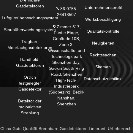
Brennbare
Gasdetektoren
Unternehmensprofil
86-0755-
26418507
Luftgüteüberwachungssystem
Werksbesichtigung
Zimmer 517,
Staubüberwachungssystem
Qualitätskontrolle
Fünfte Etage,
Gebäude 10B,
Tragbare
Neuigkeiten
Zone 3,
Mehrfachgasdetektoren
Wissenschafts- und
Rechtssachen
Technologiepark
Handheld-
Shenzhen Bay,
Gasdetektoren
Sitemap
Gaoxin South Ring
Road, Shenzhen
Örtlich
Datenschutzrichtlinie
High-Tech-
festgelegter
Industriepark
Gasdetektor
(Südbezirk), Bezirk
Nanshan,
Detektor der
Shenzhen
radioaktiven
Strahlung
China Gute Qualität Brennbare Gasdetektoren Lieferant. Urheberrecht