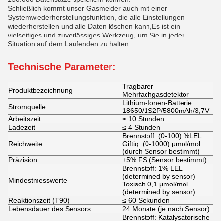
Schließlich kommt unser Gasmelder auch mit einer
Systemwiederherstellungsfunktion, die alle Einstellungen
wiederherstellen und alle Daten löschen kann,Es ist ein
vielseitiges und zuverlässiges Werkzeug, um Sie in jeder
Situation auf dem Laufenden zu halten.
Technische Parameter:
Tragbarer
Produktbezeichnung
Mehrfachgasdetektor
Lithium-Ionen-Batterie
Stromquelle
18650/1S2P/5800mAh/3,7V
Arbeitszeit
≥ 10 Stunden
Ladezeit
≤ 4 Stunden
Brennstoff: (0-100) %LEL
Reichweite
Giftig: (0-1000) μmol/mol
(durch Sensor bestimmt)
Präzision
±5% FS (Sensor bestimmt)
Brennstoff: 1% LEL
(determined by sensor)
Mindestmesswerte
Toxisch 0,1 μmol/mol
(determined by sensor)
Reaktionszeit (T90)
≤ 60 Sekunden
Lebensdauer des Sensors
24 Monate (je nach Sensor)
Brennstoff: Katalysatorische