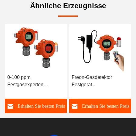
Ähnliche Erzeugnisse
0-100 ppm
Freon-Gasdetektor
Festgasexperten
Festgerät
Phosphin PH3
Hochempfindliche
Gasdetektor Industrie
Ammoniak-Gasleckage-
s
Erhalten Sie besten Preis
Erhalten Sie besten Preis
Detektor für Eis-Anlage