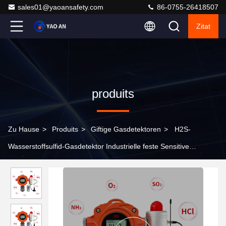
sales01@yaoansafety.com
86-0755-26418507
Zitat
produits
Zu Hause
>
Produits
>
Giftige Gasdetektoren
>
H2S-
Wasserstoffsulfid-Gasdetektor Industrielle feste Sensitive
Gasgehalt Alarm H2S-Monitor