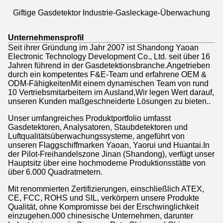
Giftige Gasdetektor Industrie-Gasleckage-Überwachung
Unternehmensprofil
Seit ihrer Gründung im Jahr 2007 ist Shandong Yaoan
Electronic Technology Development Co., Ltd. seit über 16
Jahren führend in der Gasdetektionsbranche.Angetrieben
durch ein kompetentes F&E-Team und erfahrene OEM &
ODM-FähigkeitenMit einem dynamischen Team von rund
10 Vertriebsmitarbeitern im Ausland,Wir legen Wert darauf,
unseren Kunden maßgeschneiderte Lösungen zu bieten..
Unser umfangreiches Produktportfolio umfasst
Gasdetektoren, Analysatoren, Staubdetektoren und
Luftqualitätsüberwachungssysteme, angeführt von
unseren Flaggschiffmarken Yaoan, Yaorui und Huantai.In
der Pilot-Freihandelszone Jinan (Shandong), verfügt unser
Hauptsitz über eine hochmoderne Produktionsstätte von
über 6.000 Quadratmetern.
Mit renommierten Zertifizierungen, einschließlich ATEX,
CE, FCC, ROHS und SIL, verkörpern unsere Produkte
Qualität, ohne Kompromisse bei der Erschwinglichkeit
einzugehen.000 chinesische Unternehmen, darunter