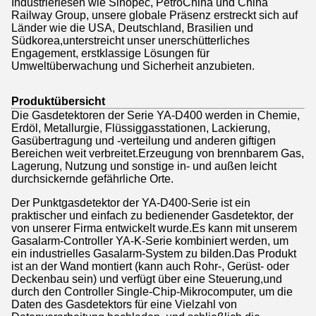
Industrieriesen wie Sinopec, PetroChina und China
Railway Group, unsere globale Präsenz erstreckt sich auf
Länder wie die USA, Deutschland, Brasilien und
Südkorea,unterstreicht unser unerschütterliches
Engagement, erstklassige Lösungen für
Umweltüberwachung und Sicherheit anzubieten.
Produktübersicht
Die Gasdetektoren der Serie YA-D400 werden in Chemie,
Erdöl, Metallurgie, Flüssiggasstationen, Lackierung,
Gasübertragung und -verteilung und anderen giftigen
Bereichen weit verbreitet.Erzeugung von brennbarem Gas,
Lagerung, Nutzung und sonstige in- und außen leicht
durchsickernde gefährliche Orte.
Der Punktgasdetektor der YA-D400-Serie ist ein
praktischer und einfach zu bedienender Gasdetektor, der
von unserer Firma entwickelt wurde.Es kann mit unserem
Gasalarm-Controller YA-K-Serie kombiniert werden, um
ein industrielles Gasalarm-System zu bilden.Das Produkt
ist an der Wand montiert (kann auch Rohr-, Gerüst- oder
Deckenbau sein) und verfügt über eine Steuerung,und
durch den Controller Single-Chip-Mikrocomputer, um die
Daten des Gasdetektors für eine Vielzahl von