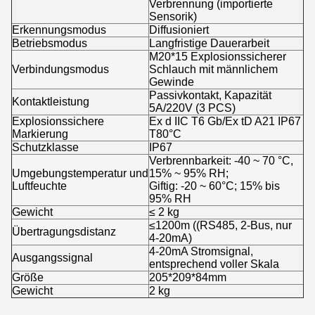
Verbrennung (importierte
Sensorik)
Erkennungsmodus
Diffusioniert
Betriebsmodus
Langfristige Dauerarbeit
M20*15 Explosionssicherer
Verbindungsmodus
Schlauch mit männlichem
Gewinde
Passivkontakt, Kapazität
Kontaktleistung
5A/220V (3 PCS)
Explosionssichere
Ex d IIC T6 Gb/Ex tD A21 IP67
Markierung
T80°C
Schutzklasse
IP67
Verbrennbarkeit: -40 ~ 70 °C,
Umgebungstemperatur und
15% ~ 95% RH;
Luftfeuchte
Giftig: -20 ~ 60°C; 15% bis
95% RH
Gewicht
≤ 2 kg
≤1200m ((RS485, 2-Bus, nur
Übertragungsdistanz
4-20mA)
4-20mA Stromsignal,
Ausgangssignal
entsprechend voller Skala
Größe
205*209*84mm
Gewicht
2 kg