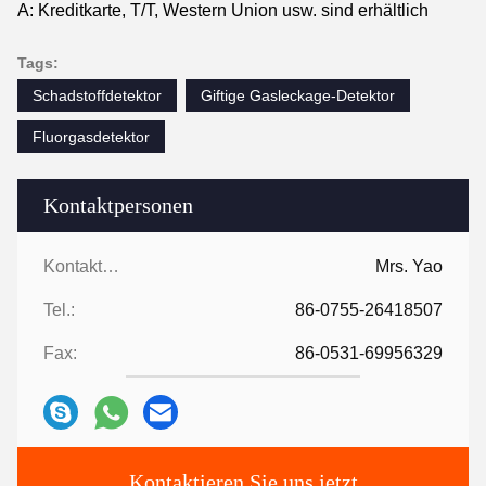
A: Kreditkarte, T/T, Western Union usw. sind erhältlich
Tags:
Schadstoffdetektor
Giftige Gasleckage-Detektor
Fluorgasdetektor
Kontaktpersonen
Kontaktpersonen:
Mrs. Yao
Tel.:
86-0755-26418507
Fax:
86-0531-69956329
Kontaktieren Sie uns jetzt