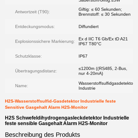
Sauerstoff/Giftig:≤3W
Giftig: ≤ 60 Sekunden;
Antwortzeit (T90):
Brennstoff: ≤ 30 Sekunden
Entdeckungsmodus:
Diffundiert
Ex d IIC T6 Gb/Ex tD A21
Explosionssichere Markierung:
IP67 T80°C
Schutzklasse:
IP67
≤1200m ((RS485, 2-Bus,
Übertragungsdistanz:
nur 4-20mA)
Wasserstoffsulfidgasdetektor
Name:
Industrie
H2S-Wasserstoffsulfid-Gasdetektor Industrielle feste
Sensitive Gasgehalt Alarm H2S-Monitor
H2S Schwefeldihydrogengasleckdetektor Industrielle
feste sensible Gasgehalt Alarm H2S-Monitor
Beschreibung des Produkts