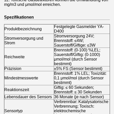
mg/m3 und μmol/mol erreichen.
Spezifikationen
Festgelegte Gasmelder YA-
Produktbezeichnung
D400
Stromversorgung 24V;
Stromversorgung und
Brennstoff: ≤4W;
Strom
Sauerstoff/Giftige: ≤3W
Brennstoff: (0-100) %LEL;
Sauerstoff/Giftig: (0-1000)
Reichweite
μmol/mol (durch Sensor
bestimmt)
Präzision
±5% FS (Sensor bestimmt)
Brennstoff: 1% LEL; Toxizität:
Mindestmesswerte
0,1 μmol/mol (durch Sensor
bestimmt)
Giftig: ≤ 60 Sekunden;
Reaktionszeit
Brennstoff: ≤ 30 Sekunden
Lebensdauer des Sensors
36 Monate (je nach Sensor)
Verbrennbar: Katalysatorische
Verbrennung; Toxisch:
Sensortyp
elektrochemische