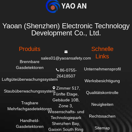
Yaoan (Shenzhen) Electronic Technology
Development Co., Ltd.
Produits
Schnelle
Links
sales01@yaoansafety.com
Brennbare
Gasdetektoren
Unternehmensprofil
86-0755-
26418507
Luftgüteüberwachungssystem
Werksbesichtigung
Zimmer 517,
Staubüberwachungssystem
Qualitätskontrolle
Fünfte Etage,
Gebäude 10B,
Tragbare
Neuigkeiten
Zone 3,
Mehrfachgasdetektoren
Wissenschafts- und
Rechtssachen
Technologiepark
Handheld-
Shenzhen Bay,
Gasdetektoren
Sitemap
Gaoxin South Ring