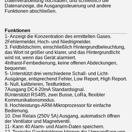
Datenverarbeitung hochladen, und schließlich die
Datenanzeige, die Ausgangssteuerung und andere
Funktionen abschließen.
Funktionen
1- Anzeigt die Konzentration des ermittelten Gases.
2Fehlermelder, Hoch- und Niedrigmelder.
3. Feldbildschirm, einschließlich Hintergrundbeleuchtung,
das Wort ist größer und klarer, und das Hintergrundlicht
wird rot, wenn das Gerät alarmiert.
4Infrarot-Fernbedienung, keine offenen Abdeckungen,
bequemer.
5- Unterstützt drei verschiedene Schall- und Licht-
Ausgänge, entsprechend Fehler, Low Report, High Report.
6- Null, kalibrieren, Testfunktion.
7Ausgang DC4-20mA Standardsignal.
8Unterstützt RS485, zwei Busse, LoRa, flexibler
Kommunikationsmodus.
9. Hochleistungs-ARM-Mikroprozessor für einfache
Bedienung.
10. Drei Relais (250V 5A) Ausgang, automatisch öffnen
der Ventilator und Magnetventil.
11- Kann 40 Alarm- und Alarm-Daten speichern.
12. Toxische Gasdetektoren können die Umwandlung von