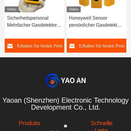
Video
Video
Sicherheitspersonal
Honeywell Sensor
Mehrfacher Gasdetektor
persönlicher Gasdetektor
Gaszähler IP67 Tragbarer
YA-H2 tragbarer
6 In 1 Gasdetektor
Wasserstoffgasdetektor
s
Erhalten Sie besten Preis
Erhalten Sie besten Preis
120g
Yaoan (Shenzhen) Electronic Technology
Development Co., Ltd.
Produits
Schnelle
Links