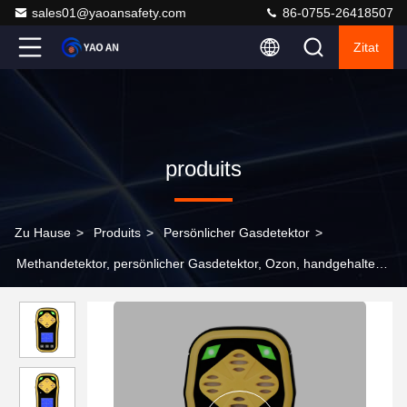
sales01@yaoansafety.com
86-0755-26418507
Zitat
produits
Zu Hause
>
Produits
>
Persönlicher Gasdetektor
>
Methandetektor, persönlicher Gasdetektor, Ozon, handgehaltener
Ammoniakdetektor für einen engen Raum.