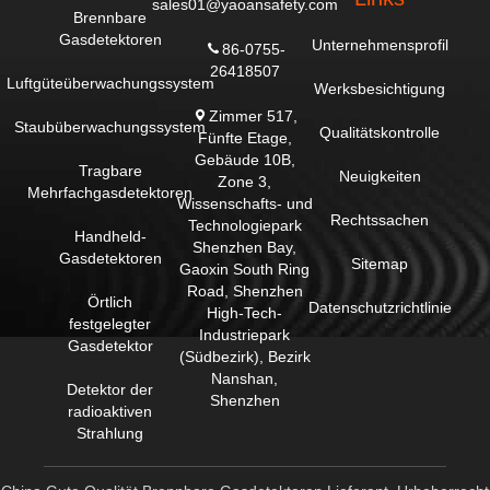
sales01@yaoansafety.com
Brennbare
Gasdetektoren
Unternehmensprofil
86-0755-
26418507
Luftgüteüberwachungssystem
Werksbesichtigung
Zimmer 517,
Staubüberwachungssystem
Qualitätskontrolle
Fünfte Etage,
Gebäude 10B,
Tragbare
Neuigkeiten
Zone 3,
Mehrfachgasdetektoren
Wissenschafts- und
Rechtssachen
Technologiepark
Handheld-
Shenzhen Bay,
Gasdetektoren
Sitemap
Gaoxin South Ring
Road, Shenzhen
Örtlich
Datenschutzrichtlinie
High-Tech-
festgelegter
Industriepark
Gasdetektor
(Südbezirk), Bezirk
Nanshan,
Detektor der
Shenzhen
radioaktiven
Strahlung