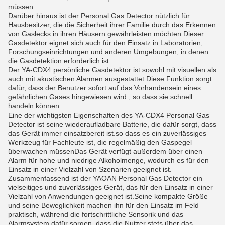
müssen.
Darüber hinaus ist der Personal Gas Detector nützlich für
Hausbesitzer, die die Sicherheit ihrer Familie durch das Erkennen
von Gaslecks in ihren Häusern gewährleisten möchten.Dieser
Gasdetektor eignet sich auch für den Einsatz in Laboratorien,
Forschungseinrichtungen und anderen Umgebungen, in denen
die Gasdetektion erforderlich ist.
Der YA-CDX4 persönliche Gasdetektor ist sowohl mit visuellen als
auch mit akustischen Alarmen ausgestattet.Diese Funktion sorgt
dafür, dass der Benutzer sofort auf das Vorhandensein eines
gefährlichen Gases hingewiesen wird., so dass sie schnell
handeln können.
Eine der wichtigsten Eigenschaften des YA-CDX4 Personal Gas
Detector ist seine wiederaufladbare Batterie, die dafür sorgt, dass
das Gerät immer einsatzbereit ist.so dass es ein zuverlässiges
Werkzeug für Fachleute ist, die regelmäßig den Gaspegel
überwachen müssenDas Gerät verfügt außerdem über einen
Alarm für hohe und niedrige Alkoholmenge, wodurch es für den
Einsatz in einer Vielzahl von Szenarien geeignet ist.
Zusammenfassend ist der YAOAN Personal Gas Detector ein
vielseitiges und zuverlässiges Gerät, das für den Einsatz in einer
Vielzahl von Anwendungen geeignet ist.Seine kompakte Größe
und seine Beweglichkeit machen ihn für den Einsatz im Feld
praktisch, während die fortschrittliche Sensorik und das
Alarmsystem dafür sorgen, dass die Nutzer stets über das