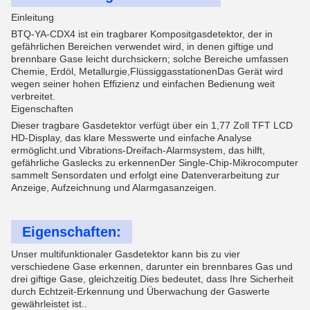
Einleitung
BTQ-YA-CDX4 ist ein tragbarer Kompositgasdetektor, der in
gefährlichen Bereichen verwendet wird, in denen giftige und
brennbare Gase leicht durchsickern; solche Bereiche umfassen
Chemie, Erdöl, Metallurgie,FlüssiggasstationenDas Gerät wird
wegen seiner hohen Effizienz und einfachen Bedienung weit
verbreitet.
Eigenschaften
Dieser tragbare Gasdetektor verfügt über ein 1,77 Zoll TFT LCD
HD-Display, das klare Messwerte und einfache Analyse
ermöglicht.und Vibrations-Dreifach-Alarmsystem, das hilft,
gefährliche Gaslecks zu erkennenDer Single-Chip-Mikrocomputer
sammelt Sensordaten und erfolgt eine Datenverarbeitung zur
Anzeige, Aufzeichnung und Alarmgasanzeigen.
Eigenschaften:
Unser multifunktionaler Gasdetektor kann bis zu vier
verschiedene Gase erkennen, darunter ein brennbares Gas und
drei giftige Gase, gleichzeitig.Dies bedeutet, dass Ihre Sicherheit
durch Echtzeit-Erkennung und Überwachung der Gaswerte
gewährleistet ist..