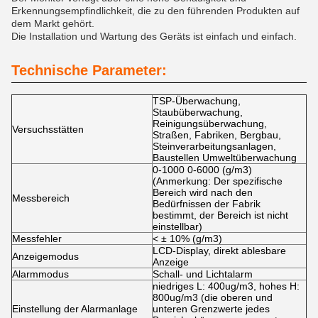
Erkennungsempfindlichkeit, die zu den führenden Produkten auf
dem Markt gehört.
Die Installation und Wartung des Geräts ist einfach und einfach.
Technische Parameter:
TSP-Überwachung,
Staubüberwachung,
Reinigungsüberwachung,
Versuchsstätten
Straßen, Fabriken, Bergbau,
Steinverarbeitungsanlagen,
Baustellen Umweltüberwachung
0-1000 0-6000 (g/m3)
(Anmerkung: Der spezifische
Bereich wird nach den
Messbereich
Bedürfnissen der Fabrik
bestimmt, der Bereich ist nicht
einstellbar)
Messfehler
< ± 10% (g/m3)
LCD-Display, direkt ablesbare
Anzeigemodus
Anzeige
Alarmmodus
Schall- und Lichtalarm
niedriges L: 400ug/m3, hohes H:
800ug/m3 (die oberen und
Einstellung der Alarmanlage
unteren Grenzwerte jedes