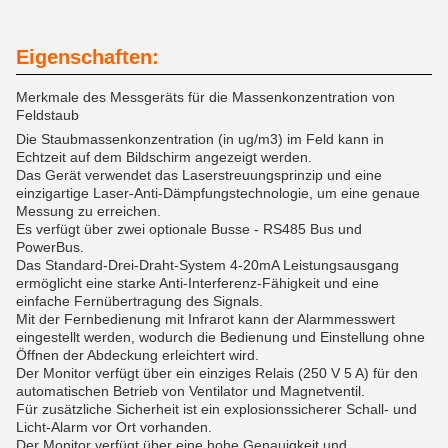
Eigenschaften:
Merkmale des Messgeräts für die Massenkonzentration von
Feldstaub
Die Staubmassenkonzentration (in ug/m3) im Feld kann in
Echtzeit auf dem Bildschirm angezeigt werden.
Das Gerät verwendet das Laserstreuungsprinzip und eine
einzigartige Laser-Anti-Dämpfungstechnologie, um eine genaue
Messung zu erreichen.
Es verfügt über zwei optionale Busse - RS485 Bus und
PowerBus.
Das Standard-Drei-Draht-System 4-20mA Leistungsausgang
ermöglicht eine starke Anti-Interferenz-Fähigkeit und eine
einfache Fernübertragung des Signals.
Mit der Fernbedienung mit Infrarot kann der Alarmmesswert
eingestellt werden, wodurch die Bedienung und Einstellung ohne
Öffnen der Abdeckung erleichtert wird.
Der Monitor verfügt über ein einziges Relais (250 V 5 A) für den
automatischen Betrieb von Ventilator und Magnetventil.
Für zusätzliche Sicherheit ist ein explosionssicherer Schall- und
Licht-Alarm vor Ort vorhanden.
Der Monitor verfügt über eine hohe Genauigkeit und