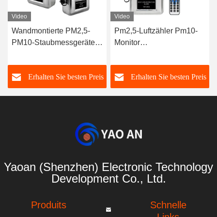
Video
Video
ktor
Wandmontierte PM2,5-
Pm2,5-Luftzähler Pm10-
hung
PM10-Staubmessgeräte
Monitor
Echtzeit-Staubmessgeräte
Außenluftqualitätssensor
Pm10 Staubmesser
s
Erhalten Sie besten Preis
Erhalten Sie besten Preis
Pm2,5-Monitor
Yaoan (Shenzhen) Electronic Technology
Development Co., Ltd.
Produits
Schnelle