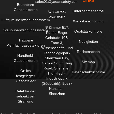
Links
sales01@yaoansafety.com
Brennbare
Gasdetektoren
Unternehmensprofil
86-0755-
26418507
Luftgüteüberwachungssystem
Werksbesichtigung
Zimmer 517,
Staubüberwachungssystem
Qualitätskontrolle
Fünfte Etage,
Gebäude 10B,
Tragbare
Neuigkeiten
Zone 3,
Mehrfachgasdetektoren
Wissenschafts- und
Rechtssachen
Technologiepark
Handheld-
Shenzhen Bay,
Gasdetektoren
Sitemap
Gaoxin South Ring
Road, Shenzhen
Örtlich
Datenschutzrichtlinie
High-Tech-
festgelegter
Industriepark
Gasdetektor
(Südbezirk), Bezirk
Nanshan,
Detektor der
Shenzhen
radioaktiven
Strahlung