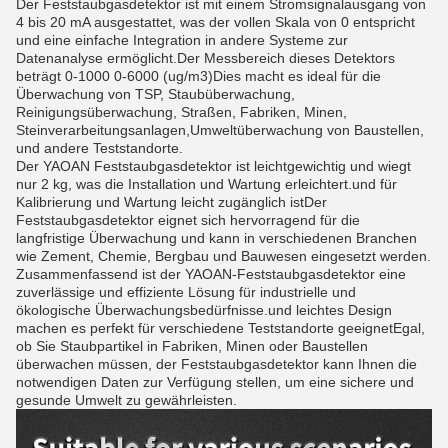
Der Feststaubgasdetektor ist mit einem Stromsignalausgang von
4 bis 20 mA ausgestattet, was der vollen Skala von 0 entspricht
und eine einfache Integration in andere Systeme zur
Datenanalyse ermöglicht.Der Messbereich dieses Detektors
beträgt 0-1000 0-6000 (ug/m3)Dies macht es ideal für die
Überwachung von TSP, Staubüberwachung,
Reinigungsüberwachung, Straßen, Fabriken, Minen,
Steinverarbeitungsanlagen,Umweltüberwachung von Baustellen,
und andere Teststandorte.
Der YAOAN Feststaubgasdetektor ist leichtgewichtig und wiegt
nur 2 kg, was die Installation und Wartung erleichtert.und für
Kalibrierung und Wartung leicht zugänglich istDer
Feststaubgasdetektor eignet sich hervorragend für die
langfristige Überwachung und kann in verschiedenen Branchen
wie Zement, Chemie, Bergbau und Bauwesen eingesetzt werden.
Zusammenfassend ist der YAOAN-Feststaubgasdetektor eine
zuverlässige und effiziente Lösung für industrielle und
ökologische Überwachungsbedürfnisse.und leichtes Design
machen es perfekt für verschiedene Teststandorte geeignetEgal,
ob Sie Staubpartikel in Fabriken, Minen oder Baustellen
überwachen müssen, der Feststaubgasdetektor kann Ihnen die
notwendigen Daten zur Verfügung stellen, um eine sichere und
gesunde Umwelt zu gewährleisten.