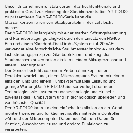
Unser Unternehmen ist stolz darauf, das hochfunktionale und
praktische Gerät zur Messung der Staubkonzentration YR-FD100
zu präsentieren.Die YR-FD100-Serie kann die
Massenkonzentration von Staubpartikeln in der Luft leicht
messen..
Der YR-FD100 ist langlebig.mit einer starken Störungshemmung
und Fernübertragungsfähigkeit durch den Einsatz von RS485-
Bus und einem Standard-Drei-Draht-System mit 4-20mAEs
verwendet eine fortschrittliche Staubmesstechnologie - mit dem
Lichtstreuungsprinzip zur Staubdetektion - und zeigt die
Staubmassenkonzentration direkt mit einem Mikroprozessor und
einem Datensignal an.
Der Sensor besteht aus einem Probenahmekopf, einer
Detektionsvorrichtung, einem Mikrocomputer-System mit einem
einzigen Chip und einem Pumpsystem.stabile Leistung und
geringe WartungDer YR-FD100-Sensor verfügt über neue
Technologien wie Laserstreuungstechnologie und ein sehr
zuverlässiges Pumpsystem und ist technologisch überlegen und
von höchster Qualität.
Der YR-FD100 kann für eine einfache Installation an der Wand
montiert werden und funktioniert nahtlos mit jedem Controller,
während der Mikrocomputer Daten hochlädt, um Daten für
Anzeige, Ausgabesteuerung und andere Funktionen zu
verarbeiten.