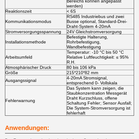
Bereichs können angepasst
werden)
Reaktionszeit
< 6S
RS485 Industriebus und zwei
Kommunikationsmodus
Busse optional, Standard-Drei-
Draht-System 4-20mA
Stromversorgungsspannung
24V Gleichstromversorgung
Befestigte Halterung,
Installationsmethode
Rohrbefestigung,
Wandbefestigung
Temperatur: -10 °C bis 50 °C
Arbeitsumfeld
Relative Luftfeuchtigkeit: ≤ 95%
R.H.
Atmosphärischer Druck
80 bis 106 kPa
Größe
215*210*82 mm
4-20mA Stromsignal,
Ausgangssignal
entsprechend 0- Vollskala
Das System kann zeigen, die
Staubkonzentration Messgerät
Draht Kurzschluss, offene
Fehlerwarnung
Schaltung Fehler; Sensor Ausfall;
Die System-Stromversorgung ist
fehlerhaft
Anwendungen: