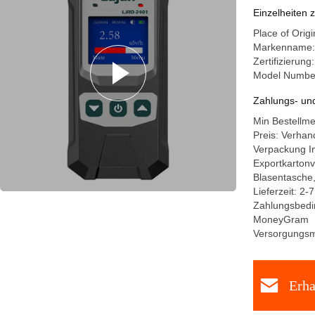
Außenber
Einzelheiten 
Place of Ori
Markenname
Zertifizieru
Model Numbe
Zahlungs- un
Min Bestellm
Preis: Verhan
Verpackung I
Exportkarton
Blasentasche
Lieferzeit: 2
Zahlungsbedin
MoneyGram
Versorgungsma
Erha