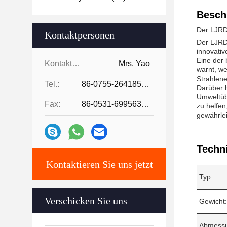
Besch
Der LJRD
Kontaktpersonen
Der LJRD-
innovativ
Eine der 
Kontaktpersonen:
Mrs. Yao
warnt, we
Strahlene
Tel.:
86-0755-26418507
Darüber h
Umweltübe
Fax:
86-0531-69956329
zu helfen
gewährlei
Techn
Kontaktieren Sie uns jetzt
Typ:
Verschicken Sie uns
Gewicht:
Abmess