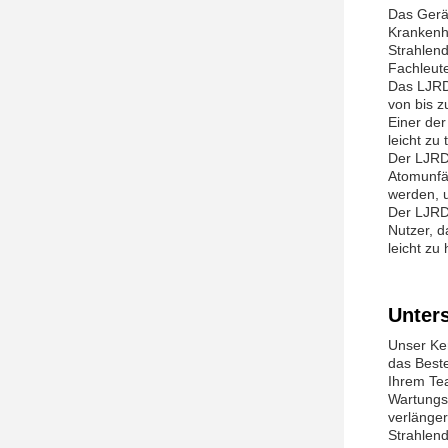
Das Gerä
Krankenh
Strahlend
Fachleute
Das LJRD-
von bis z
Einer der
leicht z
Der LJRD
Atomunfä
werden, u
Der LJRD-
Nutzer, 
leicht zu
Unter
Unser Ker
das Beste
Ihrem Tea
Wartungs
verlänger
Strahlend