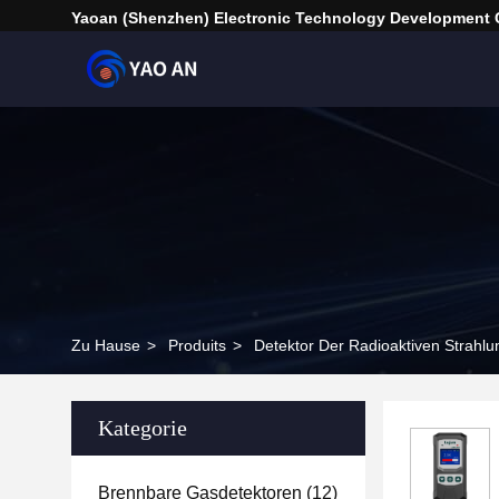
Yaoan (Shenzhen) Electronic Technology Development C
Zu Hause
>
Produits
>
Detektor Der Radioaktiven Strahlu
Kategorie
Brennbare Gasdetektoren
(12)