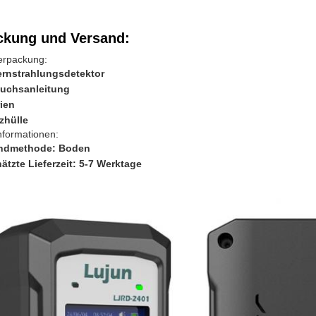
ckung und Versand:
erpackung:
ernstrahlungsdetektor
uchsanleitung
rien
zhülle
nformationen:
ndmethode: Boden
ätzte Lieferzeit: 5-7 Werktage