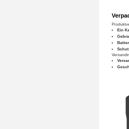
Verpa
Produktv
Ein K
Gebra
Batte
Schut
Versandi
Versa
Gesch