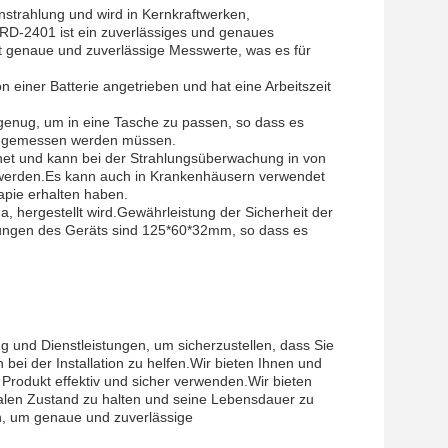
strahlung und wird in Kernkraftwerken,
RD-2401 ist ein zuverlässiges und genaues
rt genaue und zuverlässige Messwerte, was es für
n einer Batterie angetrieben und hat eine Arbeitszeit
n genug, um in eine Tasche zu passen, so dass es
nau gemessen werden müssen.
net und kann bei der Strahlungsüberwachung in von
 werden.Es kann auch in Krankenhäusern verwendet
apie erhalten haben.
, hergestellt wird.Gewährleistung der Sicherheit der
ssungen des Geräts sind 125*60*32mm, so dass es
 und Dienstleistungen, um sicherzustellen, dass Sie
 bei der Installation zu helfen.Wir bieten Ihnen und
Produkt effektiv und sicher verwenden.Wir bieten
alen Zustand zu halten und seine Lebensdauer zu
gen, um genaue und zuverlässige