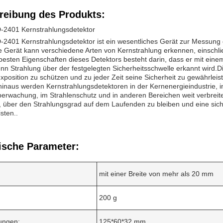
reibung des Produkts:
-2401 Kernstrahlungsdetektor
2401 Kernstrahlungsdetektor ist ein wesentliches Gerät zur Messung d
e Gerät kann verschiedene Arten von Kernstrahlung erkennen, einschließ
besten Eigenschaften dieses Detektors besteht darin, dass er mit eine
nn Strahlung über der festgelegten Sicherheitsschwelle erkannt wird.Di
xposition zu schützen und zu jeder Zeit seine Sicherheit zu gewährleist
inaus werden Kernstrahlungsdetektoren in der Kernenergieindustrie, i
rwachung, im Strahlenschutz und in anderen Bereichen weit verbreite
, über den Strahlungsgrad auf dem Laufenden zu bleiben und eine sic
sten..
ische Parameter:
mit einer Breite von mehr als 20 mm
200 g
ungen:
125*60*32 mm