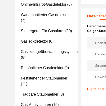
Online-Infrarot-Gasdetektor
(6)
Wandmontierter Gasdetektor
Einzelheite
(7)
Hervorheb
Steuergerät Für Gasalarm
(20)
Geiger-Stra
Gasleckdetektor
(6)
Dosiss
Gasleckageüberwachungssystem
Handwe
(6)
Stromq
Persönlicher Gasdetektor
(9)
Gewich
Feststehender Staubmelder
(11)
Digitale H
Tragbare Staubmelder
(8)
Gas-Analysatoren
(16)