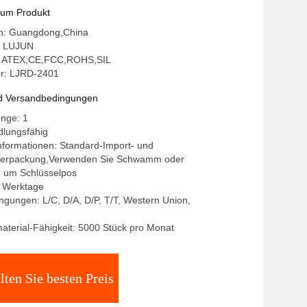
eich
zum Produkt
gin: Guangdong,China
: LUJUN
ng: ATEX,CE,FCC,ROHS,SIL
r: LJRD-2401
d Versandbedingungen
enge: 1
dlungsfähig
nformationen: Standard-Import- und
verpackung,Verwenden Sie Schwamm oder
, um Schlüsselpos
-7 Werktage
gungen: L/C, D/A, D/P, T/T, Western Union,
terial-Fähigkeit: 5000 Stück pro Monat
lten Sie besten Preis