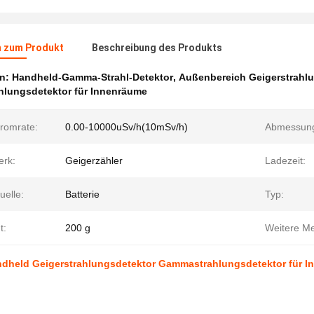
n zum Produkt
Beschreibung des Produkts
en:
Handheld-Gamma-Strahl-Detektor
,
Außenbereich Geigerstrahl
hlungsdetektor für Innenräume
tromrate:
0.00-10000uSv/h(10mSv/h)
Abmessun
rk:
Geigerzähler
Ladezeit:
uelle:
Batterie
Typ:
t:
200 g
Weitere M
andheld Geigerstrahlungsdetektor Gammastrahlungsdetektor für I