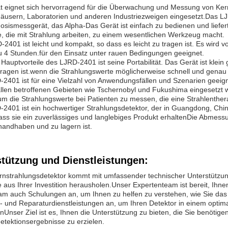
t eignet sich hervorragend für die Überwachung und Messung von Kern
äusern, Laboratorien und anderen Industriezweigen eingesetzt.Das LJ
osismessgerät, das Alpha-Das Gerät ist einfach zu bedienen und liefe
, die mit Strahlung arbeiten, zu einem wesentlichen Werkzeug macht.
2401 ist leicht und kompakt, so dass es leicht zu tragen ist. Es wird vo
u 4 Stunden.für den Einsatz unter rauen Bedingungen geeignet.
 Hauptvorteile des LJRD-2401 ist seine Portabilität. Das Gerät ist klei
u tragen ist.wenn die Strahlungswerte möglicherweise schnell und ge
-2401 ist für eine Vielzahl von Anwendungsfällen und Szenarien geeig
llen betroffenen Gebieten wie Tschernobyl und Fukushima eingesetzt
m die Strahlungswerte bei Patienten zu messen, die eine Strahlenther
2401 ist ein hochwertiger Strahlungsdetektor, der in Guangdong, China
dass sie ein zuverlässiges und langlebiges Produkt erhaltenDie Abme
 handhaben und zu lagern ist.
stützung und Dienstleistungen:
nstrahlungsdetektor kommt mit umfassender technischer Unterstützung
 aus Ihrer Investition herausholen.Unser Expertenteam ist bereit, Ihnen
m auch Schulungen an, um Ihnen zu helfen zu verstehen, wie Sie das 
- und Reparaturdienstleistungen an, um Ihren Detektor in einem optim
nUnser Ziel ist es, Ihnen die Unterstützung zu bieten, die Sie benöti
etektionsergebnisse zu erzielen.