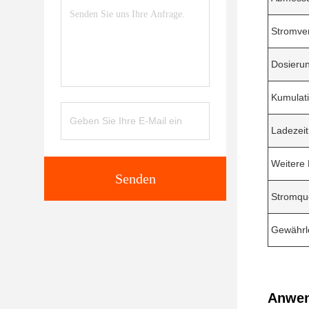
Stromve
Dosierun
Kumulati
Ladezeit
Weitere
Senden
Stromque
Gewährle
Anwen