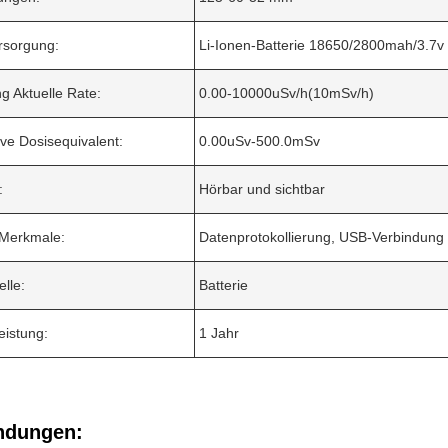
rsorgung:
Li-Ionen-Batterie 18650/2800mah/3.7v
g Aktuelle Rate:
0.00-10000uSv/h(10mSv/h)
ve Dosisequivalent:
0.00uSv-500.0mSv
:
Hörbar und sichtbar
 Merkmale:
Datenprotokollierung, USB-Verbindung
lle:
Batterie
istung:
1 Jahr
dungen: