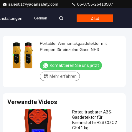
sales01@yaoansafety.com
86-0755-26418507
anstaltungen
Zitat
German
Portabler Ammoniakgasdetektor mit
Pumpen für einzelne Gase NH3-
Gasdetektor
Kontaktieren Sie uns jetzt
Mehr erfahren
Verwandte Videos
Roter, tragbarer ABS-
Gasdetektor für
Brennstoffe H2S CO O2
CH4 1 kg