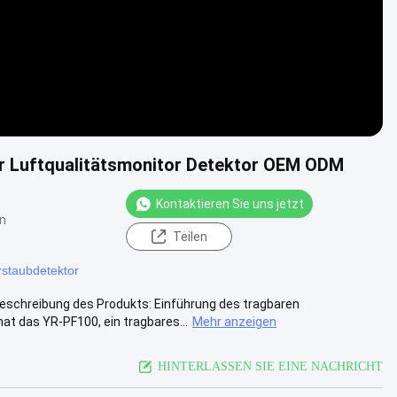
r Luftqualitätsmonitor Detektor OEM ODM
Kontaktieren Sie uns jetzt
n
Teilen
rstaubdetektor
eschreibung des Produkts: Einführung des tragbaren
 das YR-PF100, ein tragbares...
Mehr anzeigen
HINTERLASSEN SIE EINE NACHRICHT