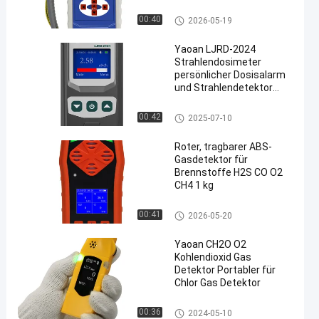
Partikelzähler für präzise
Luftanalyse
Tragbare Staubmelder
00:40
2026-05-19
Yaoan LJRD-2024
Strahlendosimeter
persönlicher Dosisalarm
und Strahlendetektor
tragbare nukleare
Strahlendetektoren
Detektor der radioaktiven Stra
00:42
2025-07-10
hlung
Roter, tragbarer ABS-
Gasdetektor für
Brennstoffe H2S CO O2
CH4 1 kg
Tragbare Mehrfachgasdetekto
00:41
2026-05-20
ren
Yaoan CH2O O2
Kohlendioxid Gas
Detektor Portabler für
Chlor Gas Detektor
persönlicher Gasdetektor
00:36
2024-05-10