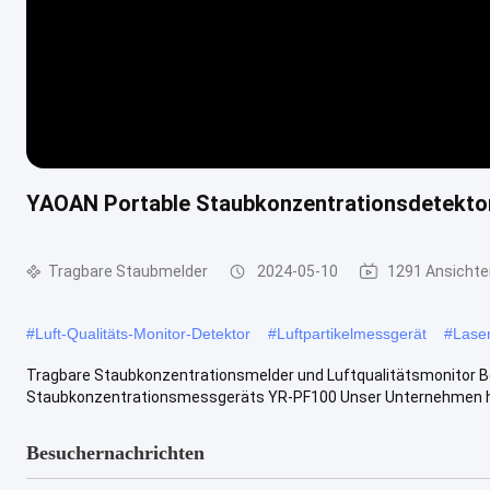
YAOAN Portable Staubkonzentrationsdetekto
Tragbare Staubmelder
2024-05-10
1291 Ansichte
#
Luft-Qualitäts-Monitor-Detektor
#
Luftpartikelmessgerät
#
Lase
Tragbare Staubkonzentrationsmelder und Luftqualitätsmonitor B
Staubkonzentrationsmessgeräts YR-PF100 Unser Unternehmen hat
Besuchernachrichten