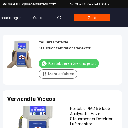
sales01@yaoansafety.com
86-0755-26418507
anstaltungen
Zitat
German
YAOAN Portable
Staubkonzentrationsdetektor
Luftqualitätsmonitor Detektor OEM ODM
Kontaktieren Sie uns jetzt
Mehr erfahren
Verwandte Videos
Portable PM2.5 Staub-
Analysator Haze
Staubmesser Detektor
Luftmonitor