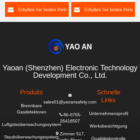
Detektor 0-100%LEL für
H2S EX Gasleckage-
S
s
Erhalten Sie besten Preis
Erhalten Sie besten Preis
Tankstellen und LPG-
Detektor
C
Stationen
Festgasanalysatoren
Yaoan (Shenzhen) Electronic Technology
Development Co., Ltd.
Produits
Schnelle
Links
sales01@yaoansafety.com
Brennbare
Gasdetektoren
Unternehmensprofil
86-0755-
26418507
Luftgüteüberwachungssystem
Werksbesichtigung
Zimmer 517,
Staubüberwachungssystem
Qualitätskontrolle
Fünfte Etage,