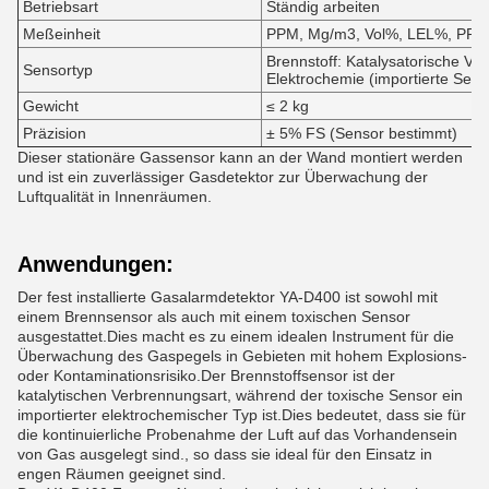
Betriebsart
Ständig arbeiten
Meßeinheit
PPM, Mg/m3, Vol%, LEL%, PPHM
Brennstoff: Katalysatorische Ver
Sensortyp
Elektrochemie (importierte Sens
Gewicht
≤ 2 kg
Präzision
± 5% FS (Sensor bestimmt)
Dieser stationäre Gassensor kann an der Wand montiert werden
und ist ein zuverlässiger Gasdetektor zur Überwachung der
Luftqualität in Innenräumen.
Anwendungen:
Der fest installierte Gasalarmdetektor YA-D400 ist sowohl mit
einem Brennsensor als auch mit einem toxischen Sensor
ausgestattet.Dies macht es zu einem idealen Instrument für die
Überwachung des Gaspegels in Gebieten mit hohem Explosions-
oder Kontaminationsrisiko.Der Brennstoffsensor ist der
katalytischen Verbrennungsart, während der toxische Sensor ein
importierter elektrochemischer Typ ist.Dies bedeutet, dass sie für
die kontinuierliche Probenahme der Luft auf das Vorhandensein
von Gas ausgelegt sind., so dass sie ideal für den Einsatz in
engen Räumen geeignet sind.