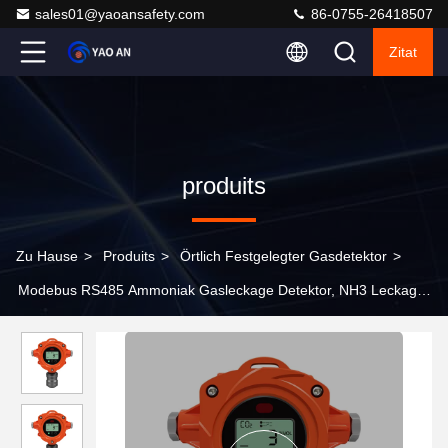
sales01@yaoansafety.com
86-0755-26418507
Zitat
produits
Zu Hause
>
Produits
>
Örtlich Festgelegter Gasdetektor
>
Modebus RS485 Ammoniak Gasleckage Detektor, NH3 Leckage
Detektor für Hühnerfarmen