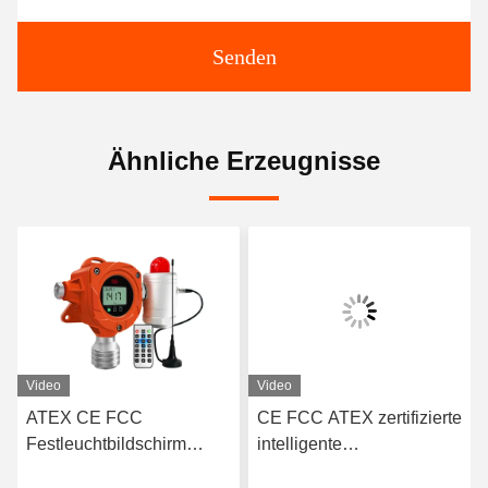
Senden
Ähnliche Erzeugnisse
Video
Video
ATEX CE FCC
CE FCC ATEX zertifizierte
A
Festleuchtbildschirm
intelligente
E
Brennstoffgasleckage-
Festgassensormonitor
Fe