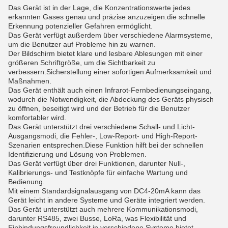
Das Gerät ist in der Lage, die Konzentrationswerte jedes
erkannten Gases genau und präzise anzuzeigen.die schnelle
Erkennung potenzieller Gefahren ermöglicht.
Das Gerät verfügt außerdem über verschiedene Alarmsysteme,
um die Benutzer auf Probleme hin zu warnen.
Der Bildschirm bietet klare und lesbare Ablesungen mit einer
größeren Schriftgröße, um die Sichtbarkeit zu
verbessern.Sicherstellung einer sofortigen Aufmerksamkeit und
Maßnahmen.
Das Gerät enthält auch einen Infrarot-Fernbedienungseingang,
wodurch die Notwendigkeit, die Abdeckung des Geräts physisch
zu öffnen, beseitigt wird und der Betrieb für die Benutzer
komfortabler wird.
Das Gerät unterstützt drei verschiedene Schall- und Licht-
Ausgangsmodi, die Fehler-, Low-Report- und High-Report-
Szenarien entsprechen.Diese Funktion hilft bei der schnellen
Identifizierung und Lösung von Problemen.
Das Gerät verfügt über drei Funktionen, darunter Null-,
Kalibrierungs- und Testknöpfe für einfache Wartung und
Bedienung.
Mit einem Standardsignalausgang von DC4-20mA kann das
Gerät leicht in andere Systeme und Geräte integriert werden.
Das Gerät unterstützt auch mehrere Kommunikationsmodi,
darunter RS485, zwei Busse, LoRa, was Flexibilität und
Einbindungsfreundlichkeit in verschiedene Systeme bietet.