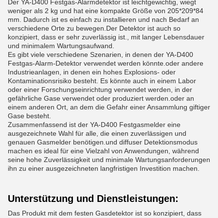
Der YA-D400 Festgas-Alarmdetektor ist leichtgewichtig, wiegt
weniger als 2 kg und hat eine kompakte Größe von 205*209*84
mm. Dadurch ist es einfach zu installieren und nach Bedarf an
verschiedene Orte zu bewegen.Der Detektor ist auch so
konzipiert, dass er sehr zuverlässig ist., mit langer Lebensdauer
und minimalem Wartungsaufwand.
Es gibt viele verschiedene Szenarien, in denen der YA-D400
Festgas-Alarm-Detektor verwendet werden könnte.oder andere
Industrieanlagen, in denen ein hohes Explosions- oder
Kontaminationsrisiko besteht. Es könnte auch in einem Labor
oder einer Forschungseinrichtung verwendet werden, in der
gefährliche Gase verwendet oder produziert werden.oder an
einem anderen Ort, an dem die Gefahr einer Ansammlung giftiger
Gase besteht.
Zusammenfassend ist der YA-D400 Festgasmelder eine
ausgezeichnete Wahl für alle, die einen zuverlässigen und
genauen Gasmelder benötigen.und diffuser Detektionsmodus
machen es ideal für eine Vielzahl von Anwendungen, während
seine hohe Zuverlässigkeit und minimale Wartungsanforderungen
ihn zu einer ausgezeichneten langfristigen Investition machen.
Unterstützung und Dienstleistungen:
Das Produkt mit dem festen Gasdetektor ist so konzipiert, dass