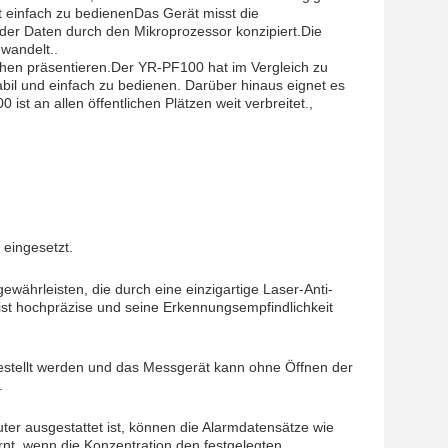
t einfach zu bedienenDas Gerät misst die
 der Daten durch den Mikroprozessor konzipiert.Die
wandelt..
chen präsentieren.Der YR-PF100 hat im Vergleich zu
bil und einfach zu bedienen. Darüber hinaus eignet es
t an allen öffentlichen Plätzen weit verbreitet.,
eingesetzt.
währleisten, die durch eine einzigartige Laser-Anti-
ist hochpräzise und seine Erkennungsempfindlichkeit
gestellt werden und das Messgerät kann ohne Öffnen der
.
r ausgestattet ist, können die Alarmdatensätze wie
nt, wenn die Konzentration den festgelegten