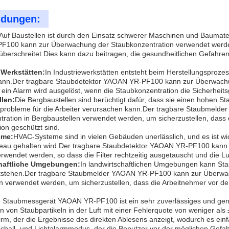
dungen:
Auf Baustellen ist durch den Einsatz schwerer Maschinen und Baumate
100 kann zur Überwachung der Staubkonzentration verwendet werden, 
berschreitet.Dies kann dazu beitragen, die gesundheitlichen Gefahren
e Werkstätten:
In Industriewerkstätten entsteht beim Herstellungsproze
ann.Der tragbare Staubdetektor YAOAN YR-PF100 kann zur Überwachun
ein Alarm wird ausgelöst, wenn die Staubkonzentration die Sicherheits
len:
Die Bergbaustellen sind berüchtigt dafür, dass sie einen hohen S
probleme für die Arbeiter verursachen kann.Der tragbare Staubmel
ration in Bergbaustellen verwendet werden, um sicherzustellen, dass
ion geschützt sind.
eme:
HVAC-Systeme sind in vielen Gebäuden unerlässlich, und es ist wich
veau gehalten wird.Der tragbare Staubdetektor YAOAN YR-PF100 kann
wendet werden, so dass die Filter rechtzeitig ausgetauscht und die Lu
haftliche Umgebungen:
In landwirtschaftlichen Umgebungen kann St
entstehen.Der tragbare Staubmelder YAOAN YR-PF100 kann zur Überwach
verwendet werden, um sicherzustellen, dass die Arbeitnehmer vor den
e Staubmessgerät YAOAN YR-PF100 ist ein sehr zuverlässiges und ge
n von Staubpartikeln in der Luft mit einer Fehlerquote von weniger a
rm, der die Ergebnisse des direkten Ablesens anzeigt, wodurch es einf
Schall- und Lichtalarmmodus, der die Benutzer vor der möglichen Gef