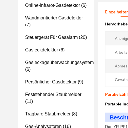
Online-Infrarot-Gasdetektor
(6)
Einzelheite
Wandmontierter Gasdetektor
Hervorheb
(7)
Steuergerät Für Gasalarm
(20)
Anzeig
Gasleckdetektor
(6)
Arbeits
Gasleckageüberwachungssystem
Abmes
(6)
Gewähr
Persönlicher Gasdetektor
(9)
Feststehender Staubmelder
Partikelzäh
(11)
Portable In
Tragbare Staubmelder
(8)
Beschr
Gas-Analysatoren
(16)
Das YR-PF10