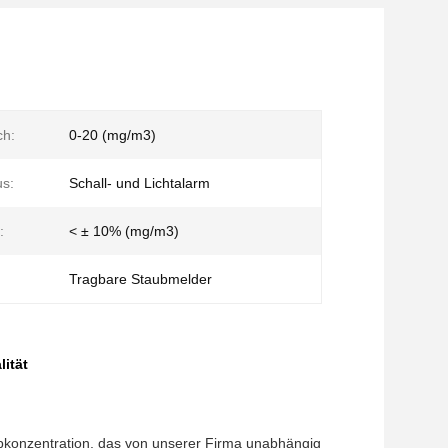
ch:
0-20 (mg/m3)
s:
Schall- und Lichtalarm
:
< ± 10% (mg/m3)
Tragbare Staubmelder
ität
bkonzentration, das von unserer Firma unabhängig