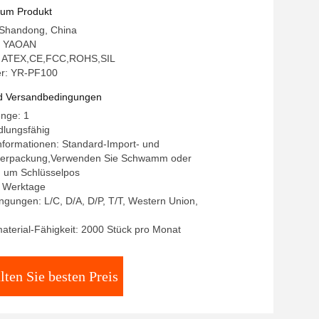
zum Produkt
 Shandong, China
: YAOAN
ng: ATEX,CE,FCC,ROHS,SIL
r: YR-PF100
d Versandbedingungen
enge: 1
dlungsfähig
nformationen: Standard-Import- und
verpackung,Verwenden Sie Schwamm oder
, um Schlüsselpos
-7 Werktage
gungen: L/C, D/A, D/P, T/T, Western Union,
terial-Fähigkeit: 2000 Stück pro Monat
lten Sie besten Preis