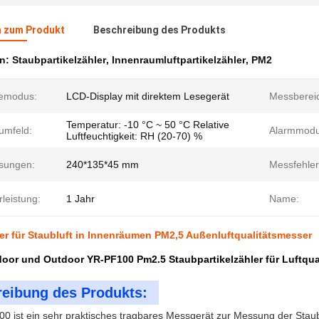
n zum Produkt
Beschreibung des Produkts
en:
Staubpartikelzähler
,
Innenraumluftpartikelzähler
,
PM2
emodus:
LCD-Display mit direktem Lesegerät
Messberei
Temperatur: -10 °C ~ 50 °C Relative
umfeld:
Alarmmodu
Luftfeuchtigkeit: RH (20-70) %
sungen:
240*135*45 mm
Messfehler
leistung:
1 Jahr
Name:
ler für Staubluft in Innenräumen PM2,5 Außenluftqualitätsmesser
door und Outdoor YR-PF100 Pm2.5 Staubpartikelzähler für Luftqual
eibung des Produkts:
0 ist ein sehr praktisches tragbares Messgerät zur Messung der Stau