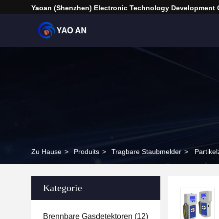
Yaoan (Shenzhen) Electronic Technology Development C
Zu Hause
>
Produits
>
Tragbare Staubmelder
>
Partike
Kategorie
Brennbare Gasdetektoren
(12)