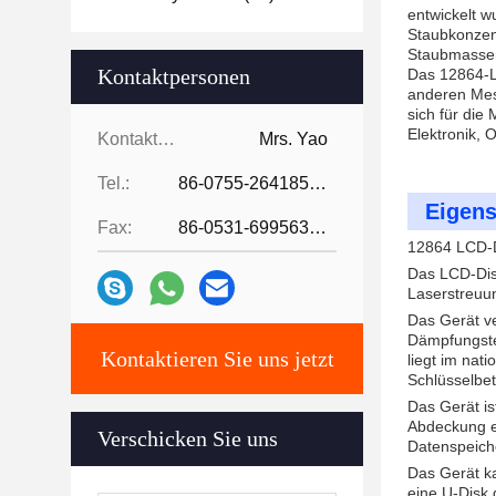
entwickelt w
Staubkonzent
Staubmassenk
Kontaktpersonen
Das 12864-LC
anderen Mess
sich für die
Elektronik, 
Kontaktpersonen:
Mrs. Yao
Tel.:
86-0755-26418507
Eigens
Fax:
86-0531-69956329
12864 LCD-D
Das LCD-Dis
Laserstreuu
Das Gerät ve
Dämpfungstec
Kontaktieren Sie uns jetzt
liegt im nat
Schlüsselbet
Das Gerät is
Abdeckung e
Verschicken Sie uns
Datenspeiche
Das Gerät k
eine U-Disk 