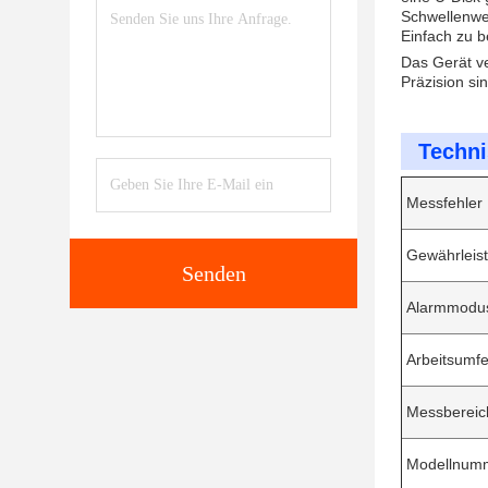
Schwellenwer
Einfach zu 
Das Gerät v
Präzision si
Techni
Messfehler
Gewährleis
Senden
Alarmmodu
Arbeitsumfe
Messbereic
Modellnum