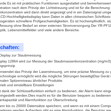
urde.Es ist mit praktischen Funktionen ausgestattet und bemerkenswer
ration nach dem Prinzip der Lichtstreuung und ist für die Berechnung
onzentration wird dann direkt angezeigt und in ein Datensignal umge
D-Hochhelligkeitsdisplay kann Daten in allen chinesischen Schriftzei
geräten schnellere Prüfgeschwindigkeiten. Es ist hochempfindlich, sta
 Messung ohne Bedarf an einer externen Stromversorgung.Der YR-PF100 is
Optik, Lebensmittelfelder und viele andere Bereiche.
chaften:
isplay zur Staubmessung
play 12864 wird zur Messung der Staubmassenkonzentration (mg/m3) 
ngsprinzip
rwendet das Prinzip der Laserstreuung, um eine präzise Messung zu ge
hnologie ermöglicht wird.die mögliche Störungen beseitigtDas Gerät 
ionalen Spitzenniveau ähnlicher Produkte.
rieb und einstellbare Einstellungen
t dank der Schlüsselfunktion einfach zu bedienen, der Alarm kann ein
ingestellt werden.Dies macht es für die Benutzer bequem zu bedienen
rkapazität und Alarmfunktion zur Überschreitung
ann bis zu 20000 Datensätze speichern, und wenn es mit einem Compute
gelesen werden.Außerdem gibt es eine Alarmfunktion, die Benutzer war