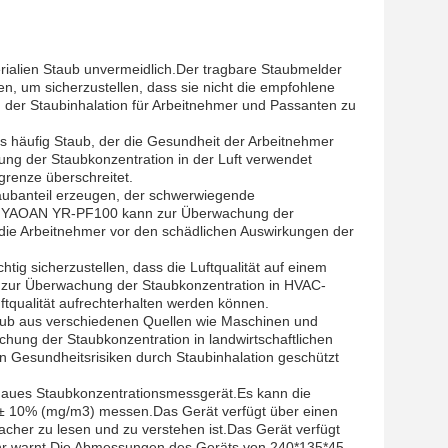
rialien Staub unvermeidlich.Der tragbare Staubmelder
um sicherzustellen, dass sie nicht die empfohlene
 der Staubinhalation für Arbeitnehmer und Passanten zu
ss häufig Staub, der die Gesundheit der Arbeitnehmer
g der Staubkonzentration in der Luft verwendet
grenze überschreitet.
taubanteil erzeugen, der schwerwiegende
der YAOAN YR-PF100 kann zur Überwachung der
 die Arbeitnehmer vor den schädlichen Auswirkungen der
tig sicherzustellen, dass die Luftqualität auf einem
 zur Überwachung der Staubkonzentration in HVAC-
ftqualität aufrechterhalten werden können.
aub aus verschiedenen Quellen wie Maschinen und
ung der Staubkonzentration in landwirtschaftlichen
 Gesundheitsrisiken durch Staubinhalation geschützt
naues Staubkonzentrationsmessgerät.Es kann die
ls ± 10% (mg/m3) messen.Das Gerät verfügt über einen
acher zu lesen und zu verstehen ist.Das Gerät verfügt
ahr warnt.Die Abmessungen des Geräts von 240*135*45