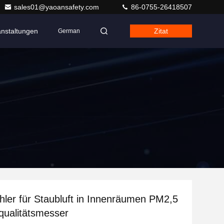
sales01@yaoansafety.com
86-0755-26418507
anstaltungen
Zitat
German
ähler für Staubluft in Innenräumen PM2,5
qualitätsmesser