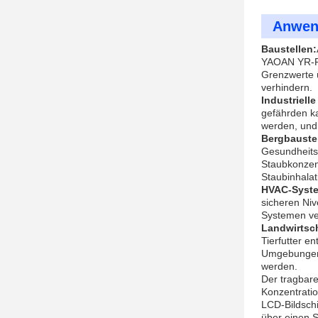
Anwen
Baustellen:
YAOAN YR-PF
Grenzwerte ü
verhindern.
Industriell
gefährden k
werden, und 
Bergbaustel
Gesundheits
Staubkonzent
Staubinhalat
HVAC-Syst
sicheren Ni
Systemen ver
Landwirtsc
Tierfutter 
Umgebungen 
werden.
Der tragbar
Konzentratio
LCD-Bildschi
über einen 