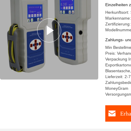
Einzelheiten 
Herkunftsort:
Markenname
Zertifizieru
Modellnumme
Zahlungs- un
Min Bestellm
Preis: Verhan
Verpackung I
Exportkarton
Blasentasche
Lieferzeit: 2
Zahlungsbedin
MoneyGram
Versorgungsma
Erha