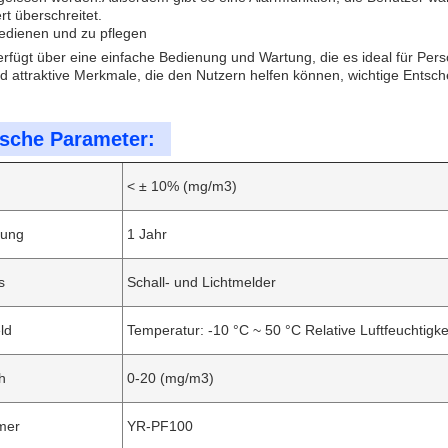
t überschreitet.
bedienen und zu pflegen
erfügt über eine einfache Bedienung und Wartung, die es ideal für P
nd attraktive Merkmale, die den Nutzern helfen können, wichtige Entsche
sche Parameter:
< ± 10% (mg/m3)
tung
1 Jahr
s
Schall- und Lichtmelder
ld
Temperatur: -10 °C ~ 50 °C Relative Luftfeuchtigk
h
0-20 (mg/m3)
mer
YR-PF100