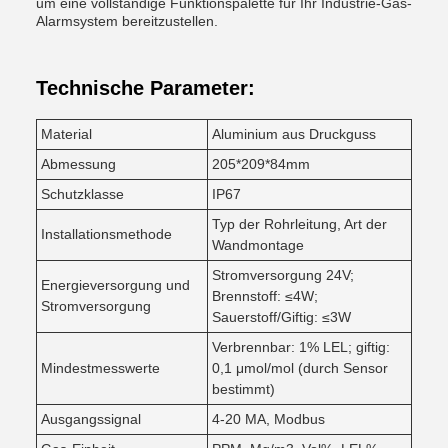
um eine vollständige Funktionspalette für Ihr Industrie-Gas-
Alarmsystem bereitzustellen.
Technische Parameter:
Material
Aluminium aus Druckguss
Abmessung
205*209*84mm
Schutzklasse
IP67
Typ der Rohrleitung, Art der
Installationsmethode
Wandmontage
Stromversorgung 24V;
Energieversorgung und
Brennstoff: ≤4W;
Stromversorgung
Sauerstoff/Giftig: ≤3W
Verbrennbar: 1% LEL; giftig:
Mindestmesswerte
0,1 μmol/mol (durch Sensor
bestimmt)
Ausgangssignal
4-20 MA, Modbus