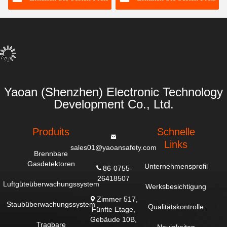
Stationen
Festgasanalysatoren
Yaoan (Shenzhen) Electronic Technology
Development Co., Ltd.
Produits
Schnelle
Links
sales01@yaoansafety.com
Brennbare
Gasdetektoren
Unternehmensprofil
86-0755-
26418507
Luftgüteüberwachungssystem
Werksbesichtigung
Zimmer 517,
Staubüberwachungssystem
Qualitätskontrolle
Fünfte Etage,
Gebäude 10B,
Tragbare