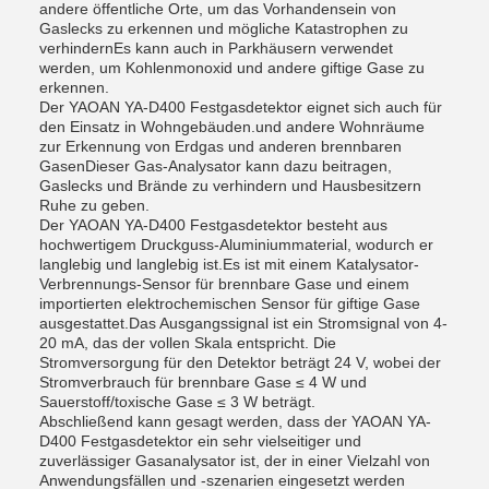
andere öffentliche Orte, um das Vorhandensein von
Gaslecks zu erkennen und mögliche Katastrophen zu
verhindernEs kann auch in Parkhäusern verwendet
werden, um Kohlenmonoxid und andere giftige Gase zu
erkennen.
Der YAOAN YA-D400 Festgasdetektor eignet sich auch für
den Einsatz in Wohngebäuden.und andere Wohnräume
zur Erkennung von Erdgas und anderen brennbaren
GasenDieser Gas-Analysator kann dazu beitragen,
Gaslecks und Brände zu verhindern und Hausbesitzern
Ruhe zu geben.
Der YAOAN YA-D400 Festgasdetektor besteht aus
hochwertigem Druckguss-Aluminiummaterial, wodurch er
langlebig und langlebig ist.Es ist mit einem Katalysator-
Verbrennungs-Sensor für brennbare Gase und einem
importierten elektrochemischen Sensor für giftige Gase
ausgestattet.Das Ausgangssignal ist ein Stromsignal von 4-
20 mA, das der vollen Skala entspricht. Die
Stromversorgung für den Detektor beträgt 24 V, wobei der
Stromverbrauch für brennbare Gase ≤ 4 W und
Sauerstoff/toxische Gase ≤ 3 W beträgt.
Abschließend kann gesagt werden, dass der YAOAN YA-
D400 Festgasdetektor ein sehr vielseitiger und
zuverlässiger Gasanalysator ist, der in einer Vielzahl von
Anwendungsfällen und -szenarien eingesetzt werden