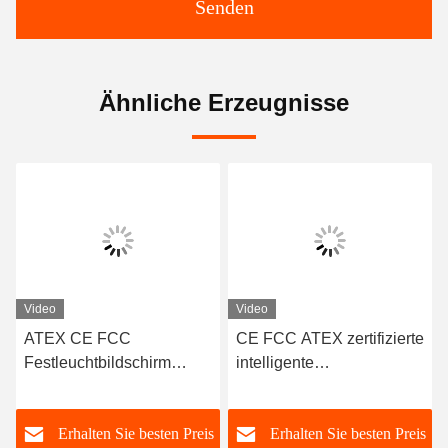
Senden
Ähnliche Erzeugnisse
Video
Video
ATEX CE FCC
CE FCC ATEX zertifizierte
A
Festleuchtbildschirm
intelligente
E
Brennstoffgasleckage-
Festgassensormonitor
Fe
Detektor 0-100%LEL für
H2S EX Gasleckage-
S
s
Erhalten Sie besten Preis
Erhalten Sie besten Preis
Tankstellen und LPG-
Detektor
C