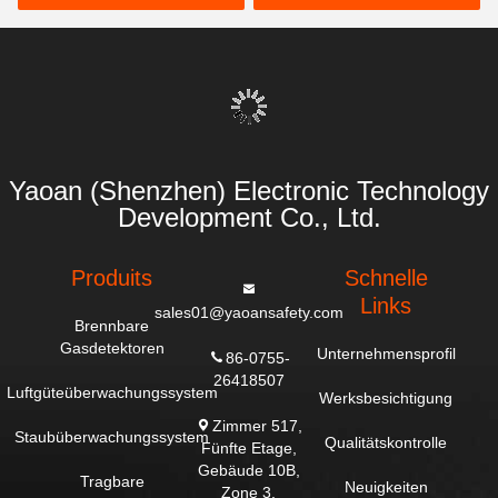
Stationen
Festgasanalysatoren
Yaoan (Shenzhen) Electronic Technology
Development Co., Ltd.
Produits
Schnelle
Links
sales01@yaoansafety.com
Brennbare
Gasdetektoren
Unternehmensprofil
86-0755-
26418507
Luftgüteüberwachungssystem
Werksbesichtigung
Zimmer 517,
Staubüberwachungssystem
Qualitätskontrolle
Fünfte Etage,
Gebäude 10B,
Tragbare
Neuigkeiten
Zone 3,