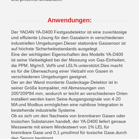
Anwendungen:
Der YAOAN YA-D400 Festgasdetektor ist eine zuverlässige
und effiziente Lösung für den Gasalarm in verschiedenen
industriellen Umgebungen.Dieser stationäre Gassensor ist
auf höchste Sicherheitsstandards ausgelegt..
Eine der wichtigsten Eigenschaften des Modells YA-D400
ist seine Vielseitigkeit bei der Messung von Gas-Einheiten,
die PPM, Mg/m3, Vol% und LEL% unterstützt.Dies macht
es für die Überwachung einer Vielzahl von Gasen in
verschiedenen Umgebungen geeignet.
Der an der Wand montierte Gasleckage-Detektor ist in
seiner Größe kompakter, mit Abmessungen von
205*209*84 mm, wodurch er leicht an verschiedenen Orten
installiert werden kann.Seine Ausgangssignale von 4-20
MA und Modbus ermöglichen eine nahtlose Integration in
bestehende industrielle Systeme.
Ob es sich um den Nachweis von brennbaren Gasen oder
toxischen Substanzen handelt, der YA-D400 liefert genaue
Messwerte mit einem Mindestwert von 1% LEL für
brennbare Gase und 0,1 μmol/mol für toxische Gase.durch
den Sensor bestimmt.