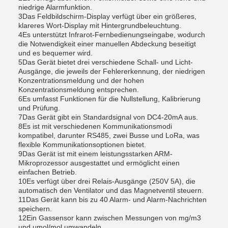
niedrige Alarmfunktion.
3Das Feldbildschirm-Display verfügt über ein größeres,
klareres Wort-Display mit Hintergrundbeleuchtung.
4Es unterstützt Infrarot-Fernbedienungseingabe, wodurch
die Notwendigkeit einer manuellen Abdeckung beseitigt
und es bequemer wird.
5Das Gerät bietet drei verschiedene Schall- und Licht-
Ausgänge, die jeweils der Fehlererkennung, der niedrigen
Konzentrationsmeldung und der hohen
Konzentrationsmeldung entsprechen.
6Es umfasst Funktionen für die Nullstellung, Kalibrierung
und Prüfung.
7Das Gerät gibt ein Standardsignal von DC4-20mA aus.
8Es ist mit verschiedenen Kommunikationsmodi
kompatibel, darunter RS485, zwei Busse und LoRa, was
flexible Kommunikationsoptionen bietet.
9Das Gerät ist mit einem leistungsstarken ARM-
Mikroprozessor ausgestattet und ermöglicht einen
einfachen Betrieb.
10Es verfügt über drei Relais-Ausgänge (250V 5A), die
automatisch den Ventilator und das Magnetventil steuern.
11Das Gerät kann bis zu 40 Alarm- und Alarm-Nachrichten
speichern.
12Ein Gassensor kann zwischen Messungen von mg/m3
und μmol/mol umwandeln.