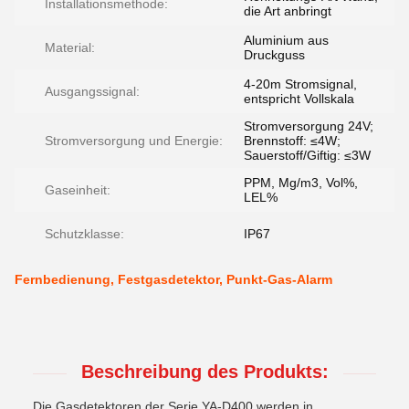
Installationsmethode:
die Art anbringt
Aluminium aus
Material:
Druckguss
4-20m Stromsignal,
Ausgangssignal:
entspricht Vollskala
Stromversorgung 24V;
Stromversorgung und Energie:
Brennstoff: ≤4W;
Sauerstoff/Giftig: ≤3W
PPM, Mg/m3, Vol%,
Gaseinheit:
LEL%
Schutzklasse:
IP67
Fernbedienung, Festgasdetektor, Punkt-Gas-Alarm
Beschreibung des Produkts:
Die Gasdetektoren der Serie YA-D400 werden in