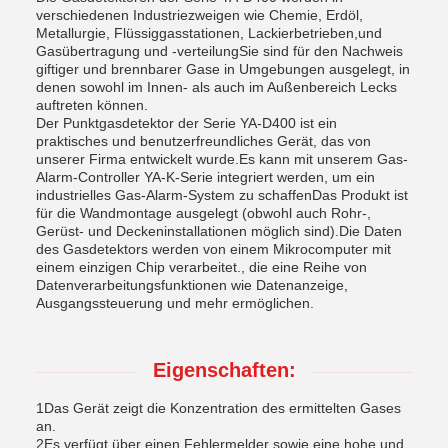
verschiedenen Industriezweigen wie Chemie, Erdöl,
Metallurgie, Flüssiggasstationen, Lackierbetrieben,und
Gasübertragung und -verteilungSie sind für den Nachweis
giftiger und brennbarer Gase in Umgebungen ausgelegt, in
denen sowohl im Innen- als auch im Außenbereich Lecks
auftreten können.
Der Punktgasdetektor der Serie YA-D400 ist ein
praktisches und benutzerfreundliches Gerät, das von
unserer Firma entwickelt wurde.Es kann mit unserem Gas-
Alarm-Controller YA-K-Serie integriert werden, um ein
industrielles Gas-Alarm-System zu schaffenDas Produkt ist
für die Wandmontage ausgelegt (obwohl auch Rohr-,
Gerüst- und Deckeninstallationen möglich sind).Die Daten
des Gasdetektors werden von einem Mikrocomputer mit
einem einzigen Chip verarbeitet., die eine Reihe von
Datenverarbeitungsfunktionen wie Datenanzeige,
Ausgangssteuerung und mehr ermöglichen.
Eigenschaften:
1Das Gerät zeigt die Konzentration des ermittelten Gases
an.
2Es verfügt über einen Fehlermelder sowie eine hohe und